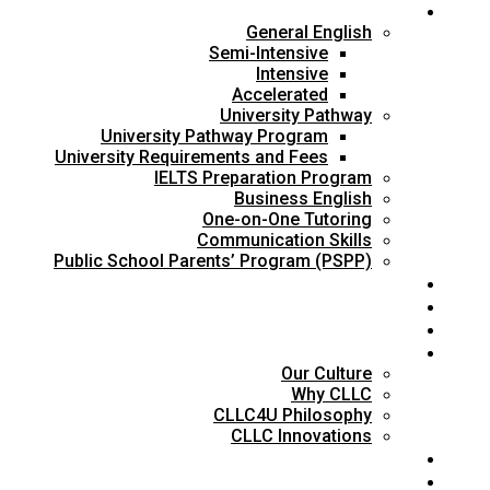
Onsite Courses
General English
Semi-Intensive
Intensive
Accelerated
University Pathway
University Pathway Program
University Requirements and Fees
IELTS Preparation Program
Business English
One-on-One Tutoring
Communication Skills
Public School Parents’ Program (PSPP)
Our Campuses
Accommodations
Activities
About Us
Our Culture
Why CLLC
CLLC4U Philosophy
CLLC Innovations
Gallery
Contact Us