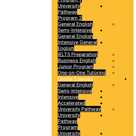
University
Pathway
Program 2
General English
Semi-Intensive
General English
Intensive General
English
IELTS Preparation
Business English
Junior Program
One-on-One Tutoring
Onsite Courses
General English
Semi-Intensive
Intensive
Accelerated
University Pathway
University
Pathway
Program
University