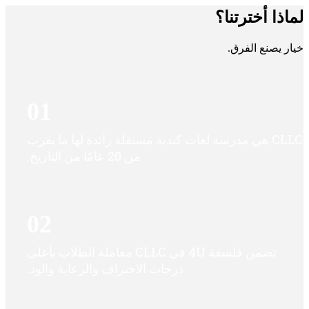
ذا أخترتنا؟
 يصنع الفرق.
01
CLLC هي مدرسة لغات كندية مستقلة رائدة لها ما يقرب
من 20 عامًا من التاريخ.
02
تضمن فلسفة 4U في CLLC معاملة الطلاب بأعلى
درجات الاحتراف والرعاية والود.