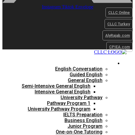
Instagram
Tiktok
Envelope
CLLC Onli
CLLC Turk
AlyRajab.c
CPIEA.c
Online Courses
English Conversation
Guided English
General English
Semi-Intensive General English
Intensive General English
University Pathway
Pathway Program 1
University Pathway Program
IELTS Preparation
Business English
Junior Program
One-on-One Tutoring