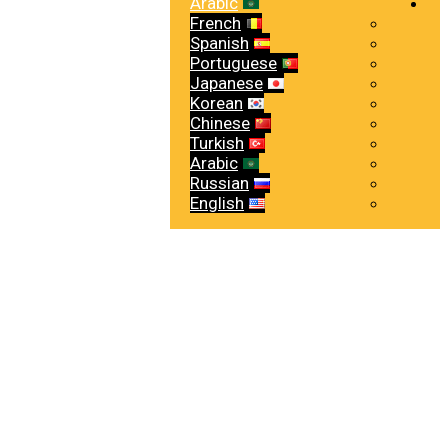
Arabic
French
Spanish
Portuguese
Japanese
Korean
Chinese
Turkish
Arabic
Russian
English