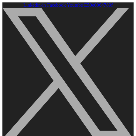
Linkedin-in
Facebook
Youtube
E50e0864789f