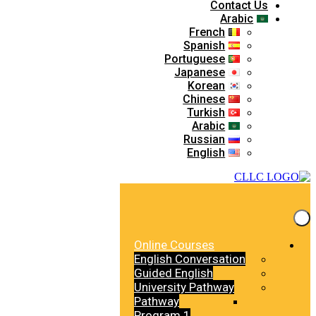
Contact Us
Arabic
French
Spanish
Portuguese
Japanese
Korean
Chinese
Turkish
Arabic
Russian
English
Online Courses
English Conversation
Guided English
University Pathway
Pathway
Program 1