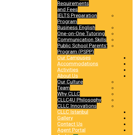
Requirements
and Fees
IELTS Preparation
Program
Business English
One-on-One Tutoring
Communication Skills
Public School Parents’
Program (PSPP)
Our Campuses
Accommodations
Activities
About Us
Our Culture
Team
Why CLLC
CLLC4U Philosophy
CLLC Innovations
CLLC Istanbul
Gallery
Contact Us
Agent Portal