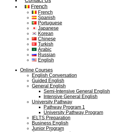
Contact Us
French
French
Spanish
Portuguese
Japanese
Korean
Chinese
Turkish
Arabic
Russian
English
Online Courses
English Conversation
Guided English
General English
Semi-Intensive General English
Intensive General English
University Pathway
Pathway Program 1
University Pathway Program
IELTS Preparation
Business English
Junior Program