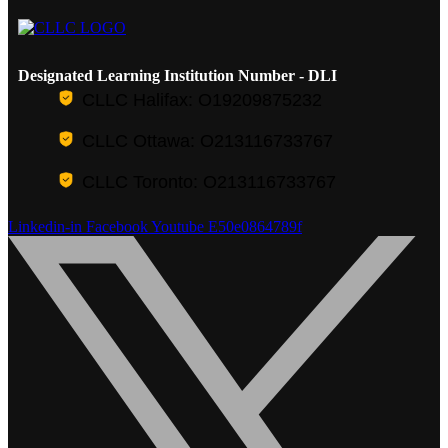
Designated Learning Institution Number - DLI
CLLC Halifax: O19209875232
CLLC Ottawa: O213116733767
CLLC Toronto: O213116733767
Linkedin-in
Facebook
Youtube
E50e0864789f