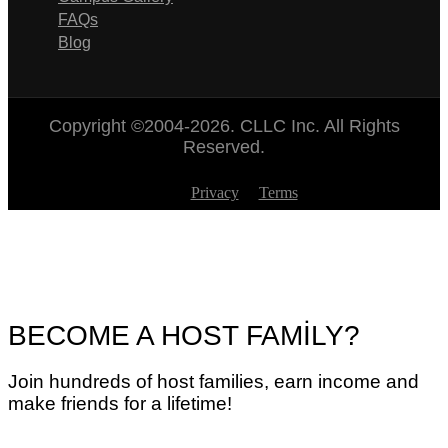
FAQs
Blog
Copyright ©2004-2026. CLLC Inc. All Rights
Reserved.
Privacy
Terms
BECOME A HOST FAMİLY?
Join hundreds of host families, earn income and
make friends for a lifetime!