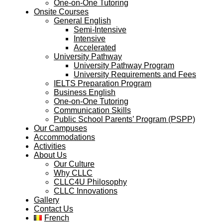
One-on-One Tutoring
Onsite Courses
General English
Semi-Intensive
Intensive
Accelerated
University Pathway
University Pathway Program
University Requirements and Fees
IELTS Preparation Program
Business English
One-on-One Tutoring
Communication Skills
Public School Parents’ Program (PSPP)
Our Campuses
Accommodations
Activities
About Us
Our Culture
Why CLLC
CLLC4U Philosophy
CLLC Innovations
Gallery
Contact Us
French