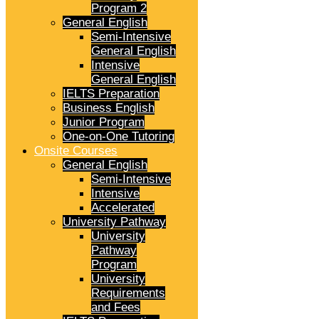
Program 2
General English
Semi-Intensive
General English
Intensive
General English
IELTS Preparation
Business English
Junior Program
One-on-One Tutoring
Onsite Courses
General English
Semi-Intensive
Intensive
Accelerated
University Pathway
University
Pathway
Program
University
Requirements
and Fees