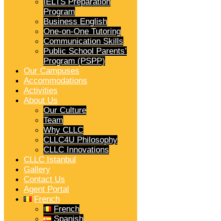
IELTS Preparation
Program
Business English
One-on-One Tutoring
Communication Skills
Public School Parents’
Program (PSPP)
Our Campuses
Accommodations
Activities
About Us
Our Culture
Team
Why CLLC
CLLC4U Philosophy
CLLC Innovations
CLLC Istanbul
Gallery
Contact Us
Agent Portal
French
French
Spanish