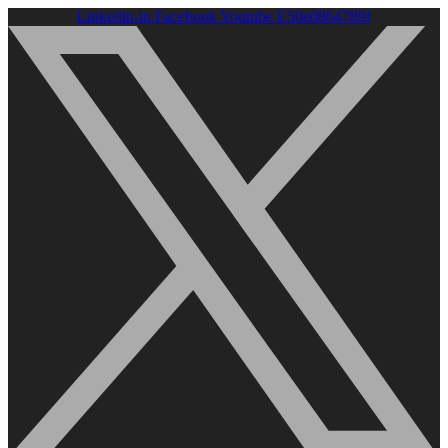
Linkedin-in
Facebook
Youtube
E50e0864789f