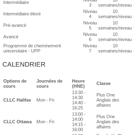
Intermédiaire
3
semaines/niveau
Niveau
10
Intermédiaire élevé
4
semaines/niveau
Niveau
10
Pré-avancé
5
semaines/niveau
Niveau
10
Avancé
6
semaines/niveau
Programme de cheminement
Niveau
10
universitaire - UPP
7
semaines/niveau
CALENDRIER
Options de
Journées de
Heure
Classe
cours
cours
(HNE)
13:30 -
Plus One
14:30
CLLC Halifax
Mon - Fri
Anglais des
14:40 -
affaires
16:25
13:00 -
Plus One
14:00
CLLC Ottawa
Mon - Fri
Anglais des
14:15 -
affaires
16:00