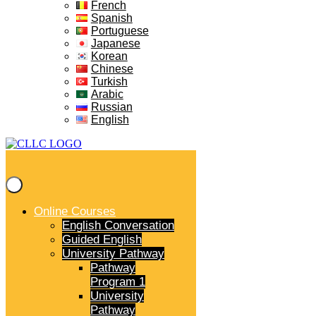
French
Spanish
Portuguese
Japanese
Korean
Chinese
Turkish
Arabic
Russian
English
Online Courses
English Conversation
Guided English
University Pathway
Pathway
Program 1
University
Pathway